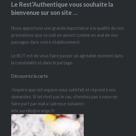
Le Rest’Authentique vous souhaite la
bienvenue sur son site …
Nous apportons une grande importance à la qualité de nos
prestations que ce soit en amont comme en aval de vos
passages dans notre établissement.
Le BUT est de vous faire passer un agréable moment dans
la convivialité et dans le partage.
Découvrez la carte
J’espère que cet espace vous satisfait et répond à vos
demandes. Si tel n’est pas le cas, n’hésitez pas à nous en
faire part par mail à l’adresse suivante :
lehr.aurelie@orange.fr