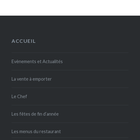
ACCUEIL
Evènements et Actualités
La vente à emporter
Le Chef
Les fêtes de fin d’année
Les menus du restaurant